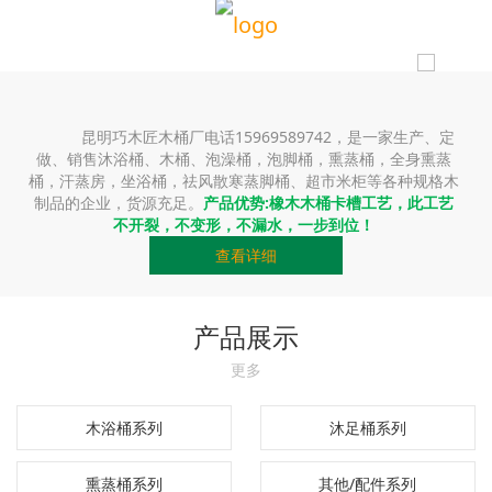
昆明巧木匠木桶厂电话15969589742，是一家生产、定
做、销售沐浴桶、木桶、泡澡桶，泡脚桶，熏蒸桶，全身熏蒸
桶，汗蒸房，坐浴桶，祛风散寒蒸脚桶、超市米柜等各种规格木
制品的企业，货源充足。
产品优势:橡木木桶卡槽工艺，此工艺
不开裂，不变形，不漏水，一步到位！
查看详细
产品展示
更多
木浴桶系列
沐足桶系列
熏蒸桶系列
其他/配件系列