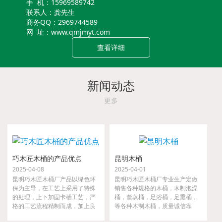
手 机：15969589742
联系人：龚先生
商务QQ：2969744589
网 址：www.qmjmyt.com
查看详细
新闻动态
更多
巧木匠木桶的产品优点
昆明木桶
2025-04-08
2025-04-01
昆明巧木匠木桶厂产品以绿色环
昆明巧木匠木桶厂专业生产定做
保为主导，在工艺上采用了特殊
销售各种规格的木桶，木制泡澡
的处理，上下加固卡槽工艺，严
桶，薰蒸桶，足浴桶，足熏桶，
格的工艺流程精制而成，加上良
等各种木制木桶，质量诚信靠
好的材质，实用，好用，耐用，
谱，一步到位！货源充足，大小