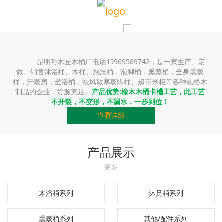
昆明巧木匠木桶厂电话15969589742，是一家生产、定
做、销售沐浴桶、木桶、泡澡桶，泡脚桶，熏蒸桶，全身熏蒸
桶，汗蒸房，坐浴桶，祛风散寒蒸脚桶、超市米柜等各种规格木
制品的企业，货源充足。
产品优势:橡木木桶卡槽工艺，此工艺
不开裂，不变形，不漏水，一步到位！
查看详细
产品展示
更多
木浴桶系列
沐足桶系列
熏蒸桶系列
其他/配件系列