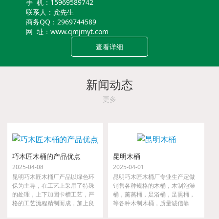
手 机：15969589742
联系人：龚先生
商务QQ：2969744589
网 址：www.qmjmyt.com
查看详细
新闻动态
更多
巧木匠木桶的产品优点
昆明木桶
2025-04-08
2025-04-01
昆明巧木匠木桶厂产品以绿色环
昆明巧木匠木桶厂专业生产定做
保为主导，在工艺上采用了特殊
销售各种规格的木桶，木制泡澡
的处理，上下加固卡槽工艺，严
桶，薰蒸桶，足浴桶，足熏桶，
格的工艺流程精制而成，加上良
等各种木制木桶，质量诚信靠
好的材质，实用，好用，耐用，
谱，一步到位！货源充足，大小