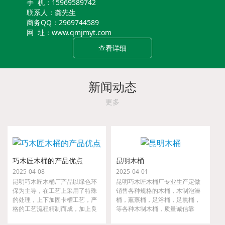
手 机：15969589742
联系人：龚先生
商务QQ：2969744589
网 址：www.qmjmyt.com
查看详细
新闻动态
更多
巧木匠木桶的产品优点
昆明木桶
2025-04-08
2025-04-01
昆明巧木匠木桶厂产品以绿色环
昆明巧木匠木桶厂专业生产定做
保为主导，在工艺上采用了特殊
销售各种规格的木桶，木制泡澡
的处理，上下加固卡槽工艺，严
桶，薰蒸桶，足浴桶，足熏桶，
格的工艺流程精制而成，加上良
等各种木制木桶，质量诚信靠
好的材质，实用，好用，耐用，
谱，一步到位！货源充足，大小