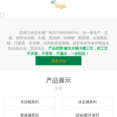
昆明巧木匠木桶厂电话15969589742，是一家生产、定
做、销售沐浴桶、木桶、泡澡桶，泡脚桶，熏蒸桶，全身熏蒸
桶，汗蒸房，坐浴桶，祛风散寒蒸脚桶、超市米柜等各种规格木
制品的企业，货源充足。
产品优势:橡木木桶卡槽工艺，此工艺
不开裂，不变形，不漏水，一步到位！
查看详细
产品展示
更多
木浴桶系列
沐足桶系列
熏蒸桶系列
其他/配件系列