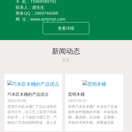
手 机：15969589742
联系人：龚先生
商务QQ：2969744589
网 址：www.qmjmyt.com
查看详细
新闻动态
更多
巧木匠木桶的产品优点
昆明木桶
2025-04-08
2025-04-01
昆明巧木匠木桶厂产品以绿色环
昆明巧木匠木桶厂专业生产定做
保为主导，在工艺上采用了特殊
销售各种规格的木桶，木制泡澡
的处理，上下加固卡槽工艺，严
桶，薰蒸桶，足浴桶，足熏桶，
格的工艺流程精制而成，加上良
等各种木制木桶，质量诚信靠
好的材质，实用，好用，耐用，
谱，一步到位！货源充足，大小