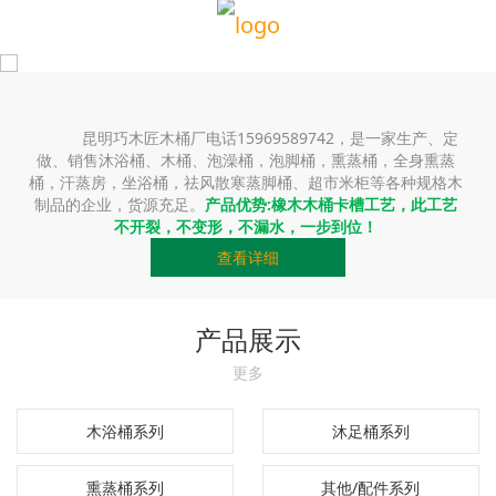
昆明巧木匠木桶厂电话15969589742，是一家生产、定
做、销售沐浴桶、木桶、泡澡桶，泡脚桶，熏蒸桶，全身熏蒸
桶，汗蒸房，坐浴桶，祛风散寒蒸脚桶、超市米柜等各种规格木
制品的企业，货源充足。
产品优势:橡木木桶卡槽工艺，此工艺
不开裂，不变形，不漏水，一步到位！
查看详细
产品展示
更多
木浴桶系列
沐足桶系列
熏蒸桶系列
其他/配件系列